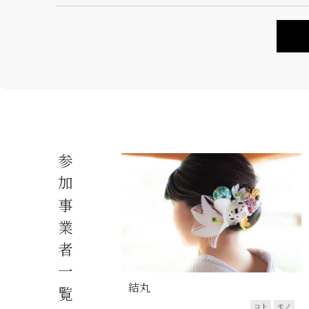
参加事業者一覧
結丸
コト
モノ