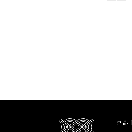
投
稿
の
ペ
ー
ジ
送
り
京都