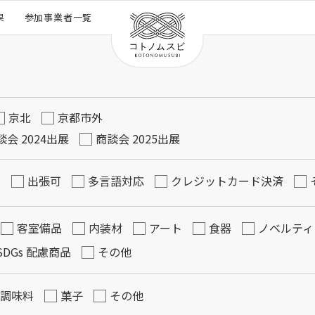
果
参加事業者一覧
京北
京都市外
談会 2024出展
商談会 2025出展
学
出張可
多言語対応
クレジットカード決済
客室備品
内装材
アート
食器
ノベルティ
SDGs 配慮商品
その他
調味料
菓子
その他