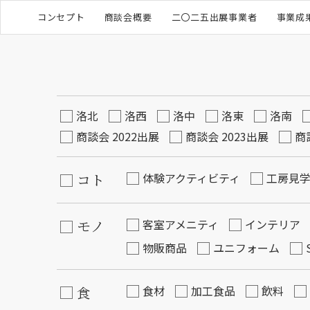
コンセプト
商談会概要
二〇二五出展事業者
事業成
洛北
洛西
洛中
洛東
洛南
商談会 2022出展
商談会 2023出展
商
コト
体験アクティビティ
工房見
モノ
客室アメニティ
インテリア
物販商品
ユニフォーム
食
食材
加工食品
飲料