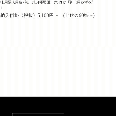
紳士用婦人用各7色、計14種展開。(写真は「紳士用ねずみ/
黒」
納入価格（税抜）5,100円〜 (上代の60%〜)