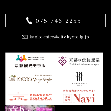
075-746-2255
kanko-mice@city.kyoto.lg.jp