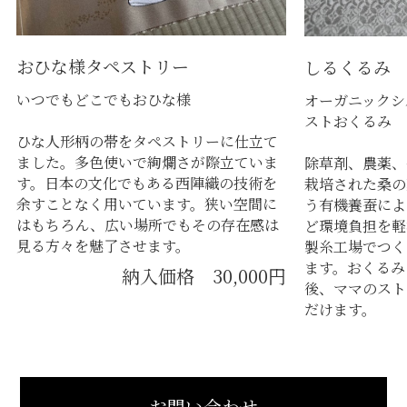
おひな様タペストリー
しるくるみ
いつでもどこでもおひな様
オーガニックシ
ストおくるみ
ひな人形柄の帯をタペストリーに仕立て
ました。多色使いで絢爛さが際立ていま
除草剤、農薬、
す。日本の文化でもある西陣織の技術を
栽培された桑の
余すことなく用いています。狭い空間に
う有機養蚕によ
はもちろん、広い場所でもその存在感は
ど環境負担を軽
見る方々を魅了させます。
製糸工場でつく
ます。おくるみ
納入価格 30,000円
後、ママのスト
だけます。
お問い合わせ