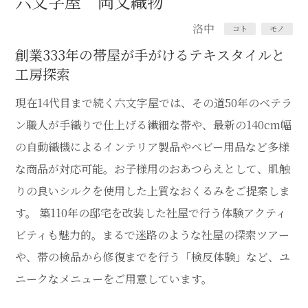
六文字屋 岡文織物
洛中
コト
モノ
創業333年の帯屋が手がけるテキスタイルと
工房探索
現在14代目まで続く六文字屋では、その道50年のベテラ
ン職人が手織りで仕上げる繊細な帯や、最新の140cm幅
の自動織機によるインテリア製品やベビー用品など多様
な商品が対応可能。お子様用のおあつらえとして、肌触
りの良いシルクを使用した上質なおくるみをご提案しま
す。 築110年の邸宅を改装した社屋で行う体験アクティ
ビティも魅力的。まるで迷路のような社屋の探索ツアー
や、帯の検品から修復までを行う「検反体験」など、ユ
ニークなメニューをご用意しています。