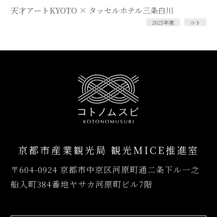
天才アートKYOTO × タッセルホテル三条白川
2025年度
コト
京都市産業観光局 観光MICE推進室
〒604-0924
京都市中京区河原町通二条下ル一之
船入町384番地ヤサカ河原町ビル7階