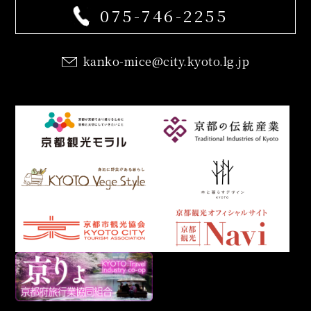
075-746-2255
kanko-mice@city.kyoto.lg.jp