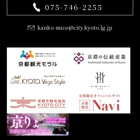
075-746-2255
kanko-mice@city.kyoto.lg.jp