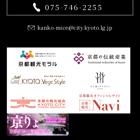
075-746-2255
kanko-mice@city.kyoto.lg.jp