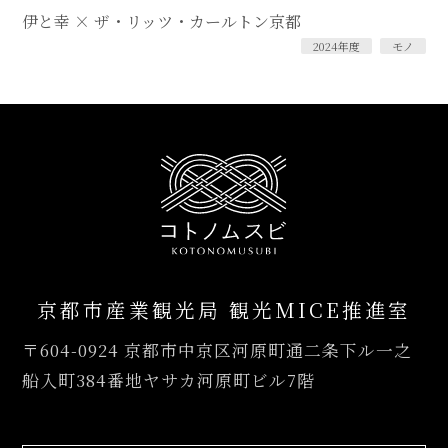
伊と幸 × ザ・リッツ・カールトン京都
2024年度
モノ
京都市産業観光局 観光MICE推進室
〒604-0924
京都市中京区河原町通二条下ル一之
船入町384番地ヤサカ河原町ビル7階