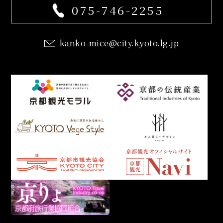
075-746-2255
kanko-mice@city.kyoto.lg.jp