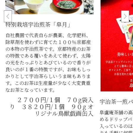
特別栽培宇治煎茶「皐月」
自社農園で代表自らが農薬、化学肥料、
除草剤を使わずに育てた１００％京都産
の本物の宇治煎茶です。京都特産のお茶
の特徴である覆いをあえて使わず、太陽
の光をたっぷりとあびているので香りが
良いのが１番の特徴ですが、お味もしっ
かりとして宇治茶らしいうま味もありま
す。このお茶は生産量が少なく大変貴重
なお茶となっています。
２７００円/１個 ７０g袋入
宇治茶一煎
り ３８２０円/１個 ９０g オ
リジナル鳥獣戯画缶入
皐盧庵茶舗の高
めるドリップパ
入っているのは
りも手軽に何煎