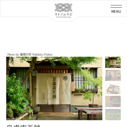
Photo by 福尾行洋 Yukihiro Fukuo