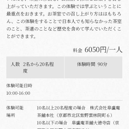
上がっていただきます。この体験では学ぶということに
最重点をおきます。お茶室での召し上がり方ははもちろ
ん、この体験をすることで日本人でも知らなかった茶室
のこと、茶道のことなど歴史を含めて学んでいただくこ
とができます。
6050円/一人
料金
人数
2名から20名程
体験時間
90分
度
体験可能日時
10:00-16:00
体験可能
10名以上20名程度の場合 株式会社皐盧庵
場所
茶舗本社（京都市北区紫野雲林院町６）
10名以下の場合 皐盧庵茶舗大徳寺店（京