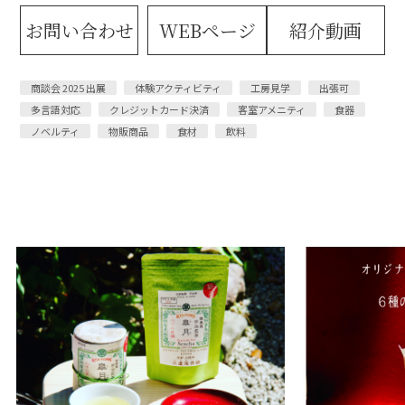
お問い合わせ
WEBページ
紹介動画
商談会 2025 出展
体験アクティビティ
工房見学
出張可
多言語対応
クレジットカード決済
客室アメニティ
食器
ノベルティ
物販商品
食材
飲料