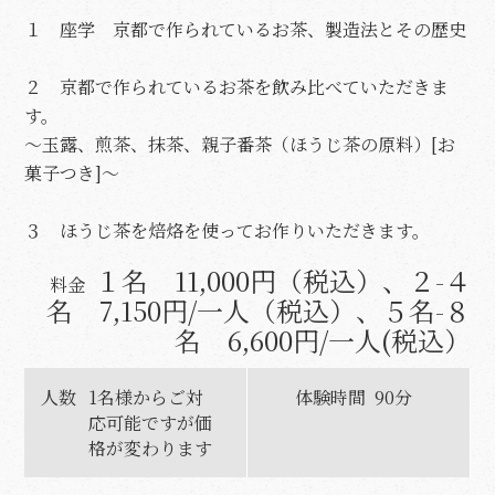
１ 座学 京都で作られているお茶、製造法とその歴史
２ 京都で作られているお茶を飲み比べていただきま
す。
〜玉露、煎茶、抹茶、親子番茶（ほうじ茶の原料）[お
菓子つき]〜
３ ほうじ茶を焙烙を使ってお作りいただきます。
１名 11,000円（税込）、２-４
料金
名 7,150円/一人（税込）、５名-８
名 6,600円/一人(税込）
人数
1名様からご対
体験時間
90分
応可能ですが価
格が変わります