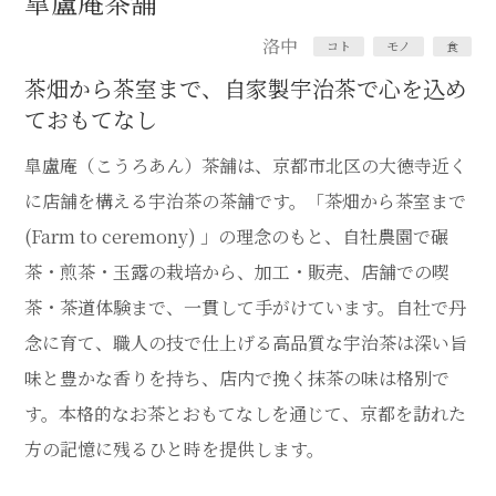
皐盧庵茶舗
洛中
コト
モノ
食
茶畑から茶室まで、自家製宇治茶で心を込め
ておもてなし
皐盧庵（こうろあん）茶舗は、京都市北区の大徳寺近く
に店舗を構える宇治茶の茶舗です。「茶畑から茶室まで
(Farm to ceremony) 」の理念のもと、自社農園で碾
茶・煎茶・玉露の栽培から、加工・販売、店舗での喫
茶・茶道体験まで、一貫して手がけています。自社で丹
念に育て、職人の技で仕上げる高品質な宇治茶は深い旨
味と豊かな香りを持ち、店内で挽く抹茶の味は格別で
す。本格的なお茶とおもてなしを通じて、京都を訪れた
方の記憶に残るひと時を提供します。