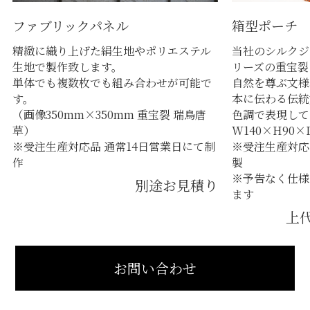
ファブリックパネル
箱型ポーチ
精緻に織り上げた絹生地やポリエステル
当社のシルクジ
生地で製作致します。
リーズの重宝裂
単体でも複数枚でも組み合わせが可能で
自然を尊ぶ文様
す。
本に伝わる伝統
（画像350mm×350mm 重宝裂 瑞鳥唐
色調で表現して
草）
W140×H90×
※受注生産対応品 通常14日営業日にて制
※受注生産対応
作
製
※予告なく仕様
別途お見積り
ます
上代
お問い合わせ