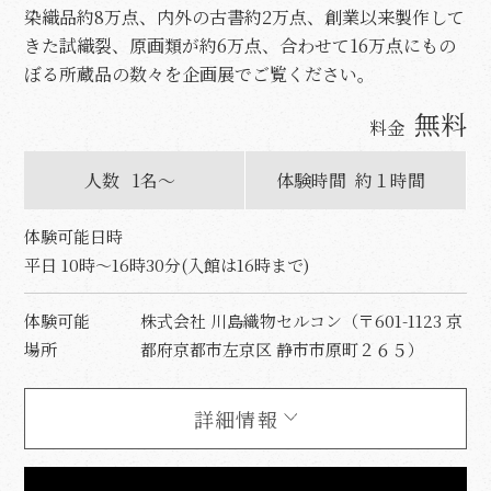
染織品約8万点、内外の古書約2万点、創業以来製作して
きた試織裂、原画類が約6万点、合わせて16万点にもの
ぼる所蔵品の数々を企画展でご覧ください。
無料
料金
人数
1名～
体験時間
約１時間
体験可能日時
平日 10時～16時30分(入館は16時まで)
体験可能
株式会社 川島織物セルコン（〒601-1123 京
場所
都府京都市左京区 静市市原町２６５）
詳細情報