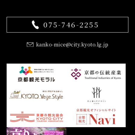
075-746-2255
kanko-mice@city.kyoto.lg.jp