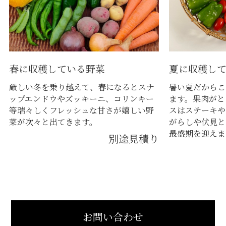
春に収穫している野菜
夏に収穫し
厳しい冬を乗り越えて、春になるとスナ
暑い夏だからこ
ップエンドウやズッキーニ、コリンキー
ます。果肉がと
等瑞々しくフレッシュな甘さが嬉しい野
スはステーキや
菜が次々と出てきます。
がらしや伏見と
最盛期を迎えま
別途見積り
お問い合わせ