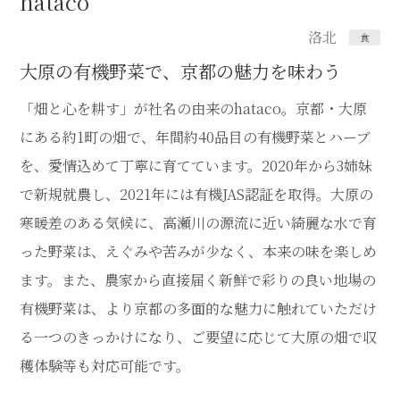
hataco
洛北
食
大原の有機野菜で、京都の魅力を味わう
「畑と心を耕す」が社名の由来のhataco。京都・大原
にある約1町の畑で、年間約40品目の有機野菜とハーブ
を、愛情込めて丁寧に育てています。2020年から3姉妹
で新規就農し、2021年には有機JAS認証を取得。大原の
寒暖差のある気候に、高瀬川の源流に近い綺麗な水で育
った野菜は、えぐみや苦みが少なく、本来の味を楽しめ
ます。また、農家から直接届く新鮮で彩りの良い地場の
有機野菜は、より京都の多面的な魅力に触れていただけ
る一つのきっかけになり、ご要望に応じて大原の畑で収
穫体験等も対応可能です。