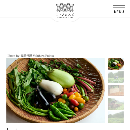
Photo by 福尾行洋 Yukihiro Fukuo