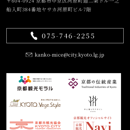
〒604-0924
京都市中京区河原町通二条下ル一之
船入町384番地ヤサカ河原町ビル7階
075-746-2255
kanko-mice@city.kyoto.lg.jp