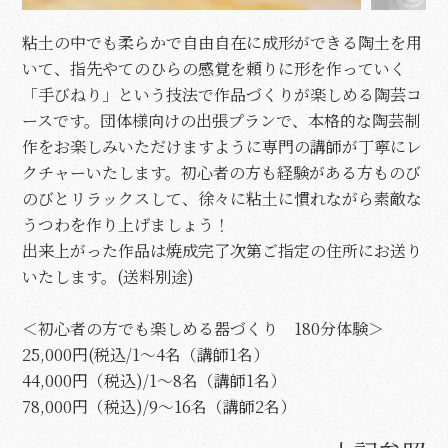
粘土の中でも柔らかで自由自在に成形ができる陶土を用
いて、指先やてのひらの感覚を頼りに形を作っていく
「手びねり」という技法で作品づくりが楽しめる陶芸コ
ースです。団体様向けの出張プランで、本格的な陶芸制
作をお楽しみいただけますように専門の講師が丁寧にレ
クチャーいたします。初心者の方も経験がある方ものび
のびとリラックスして、徐々に粘土に慣れながら素敵な
うつわを作り上げましょう！
出来上がった作品は焼成完了次第ご指定の住所にお送り
いたします。(送料別途)
＜初心者の方でも楽しめる器づくり 180分体験＞
25,000円(税込/1〜4名（講師1名）
44,000円（税込)/1〜8名（講師1名）
78,000円（税込)/9〜16名（講師2名）