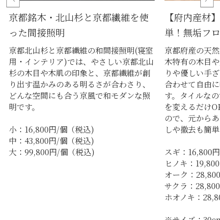
【府内産材
京都銘木・北山杉と京都繊維を使
単！無垢フ
った間接照明
京都府産の天然
京都北山杉と京都繊維の和間接照明(寝室
木特有の木目や
用・インテリア)では、やさしい京都北山
りや優しい手ざ
杉の木目や木肌の印象と、京都繊維が創
合わせて自由に
り出す温かみのある明るさが合わさり、
す。タイルなの
どんな空間にも合う京風で和モダンな照
を変えるだけO
明です。
ので、元からあ
しや撤去も簡単
小：16,800円/個（税込)
中：43,800円/個（税込)
スギ：16,800
大：99,800円/個（税込)
ヒノキ：19,80
オーク：28,80
サクラ：28,80
ホオノキ：28,8
※サイズ：30cm