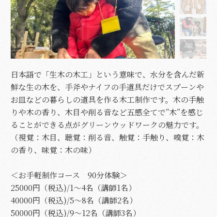
日本語で「生木の木工」という意味で、水分を含んだ新
鮮な生の木を、手斧やナイフの手道具だけでスプーンや
お皿などの暮らしの道具を作る木工制作です。木の手触
りや木の香り、木目や削る音など五感全てで”木”を感じ
ることができる点がグリーンウッドワークの魅力です。
（視覚：木目、聴覚：削る音、触覚：手触り、嗅覚：木
の香り、味覚：木の味）
＜お手軽制作コース 90分体験＞
25000円（税込)/1〜4名（講師1名）
40000円（税込)/5〜8名（講師2名）
50000円（税込)/9〜12名（講師3名）