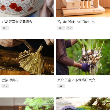
京都青窯会協同組合
Kyoto Natural Factory
コト
コト
モノ
金箔押山村
京北子宝いも栽培研究会
モノ
食