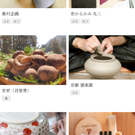
奥村企画
京からかみ 丸二
コト
モノ
コト
モノ
京都 雲楽窯
京茸（百里衆）
コト
食