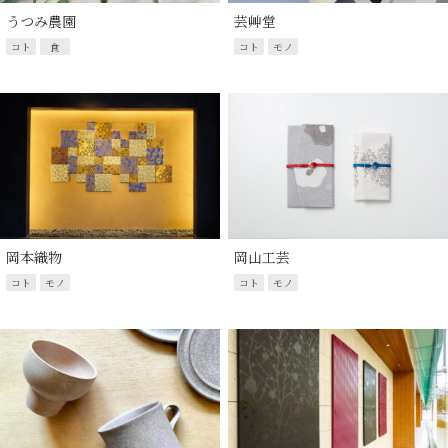
うつみ農園
芸艸堂
コト
食
コト
モノ
岡本織物
岡山工芸
コト
モノ
コト
モノ