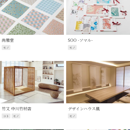
尚雅堂
SOO -ソマル-
モノ
モノ
竹又 中川竹材店
デザインハウス風
コト
モノ
モノ