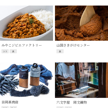
みやこジビエファクトリー
山国さきがけセンター
コト
食
食
吉岡甚商店
六文字屋 岡文織物