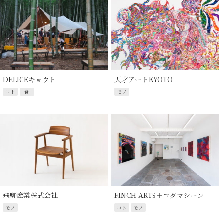
DELICEキョウト
天才アートKYOTO
コト
食
モノ
飛騨産業株式会社
FINCH ARTS＋コダマシーン
モノ
コト
モノ