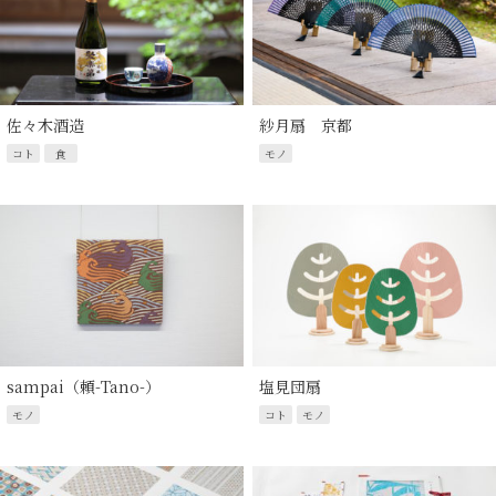
佐々木酒造
紗月扇 京都
コト
食
モノ
sampai（頼-Tano-）
塩見団扇
モノ
コト
モノ