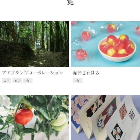
アドプランツコーポレーション
飴匠さわはら
コト
モノ
食
食