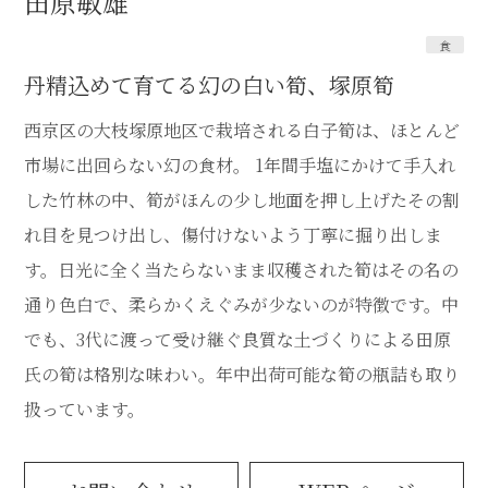
田原敏雄
食
丹精込めて育てる幻の白い筍、塚原筍
西京区の大枝塚原地区で栽培される白子筍は、ほとんど
市場に出回らない幻の食材。 1年間手塩にかけて手入れ
した竹林の中、筍がほんの少し地面を押し上げたその割
れ目を見つけ出し、傷付けないよう丁寧に掘り出しま
す。日光に全く当たらないまま収穫された筍はその名の
通り色白で、柔らかくえぐみが少ないのが特徴です。中
でも、3代に渡って受け継ぐ良質な土づくりによる田原
氏の筍は格別な味わい。年中出荷可能な筍の瓶詰も取り
扱っています。